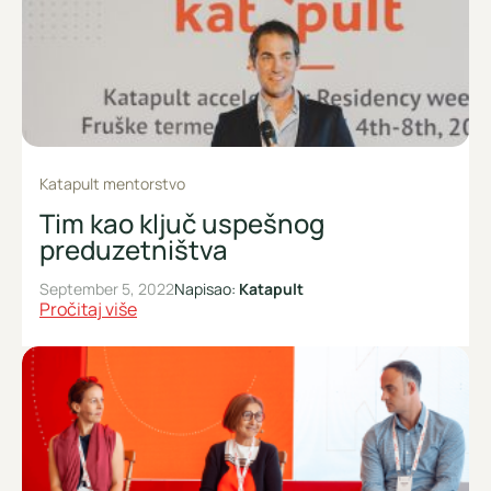
Katapult mentorstvo
Tim kao ključ uspešnog
preduzetništva
September 5, 2022
Napisao:
Katapult
Pročitaj više