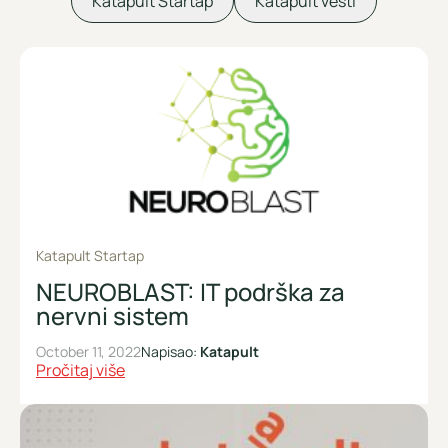
Katapult Startap
Katapult vesti
Katapult Startap
NEUROBLAST: IT podrška za
nervni sistem
October 11, 2022
Napisao:
Katapult
Pročitaj više