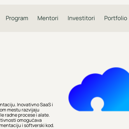
Program
Mentori
Investitori
Portfolio
taciju. Inovativno SaaS i
om mestu razvijaju
le radne procese i alate.
uktivnosti omogućava
entaciju i softverski kod.