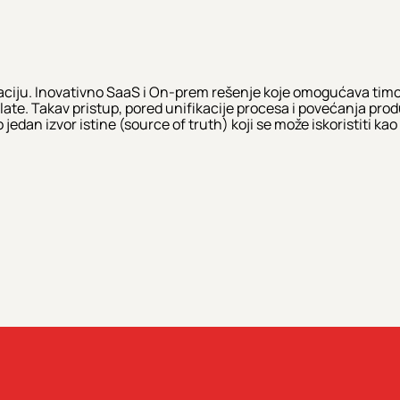
ciju. Inovativno SaaS i On-prem rešenje koje omogućava timo
i alate. Takav pristup, pored unifikacije procesa i povećanja p
dan izvor istine (source of truth) koji se može iskoristiti kao