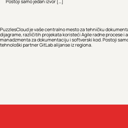
Postoji samo jedan izvor […]
PuzzlesCloud je vaše centralno mesto za tehničku dokumenta
dijagrame, različitih projekata koristeći Agile radne procese 
manadzmenta za dokumentaciju i softverski kod. Postoji samo je
tehnološki partner GitLab alijanse iz regiona.