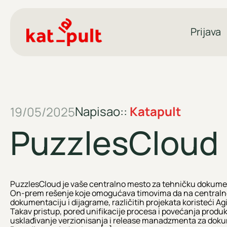
Prijava
Napisao::
Katapult
19/05/2025
PuzzlesCloud
PuzzlesCloud je vaše centralno mesto za tehničku dokumen
On-prem rešenje koje omogućava timovima da na centraln
dokumentaciju i dijagrame, različitih projekata koristeći Agi
Takav pristup, pored unifikacije procesa i povećanja prod
usklađivanje verzionisanja i release manadzmenta za dokum