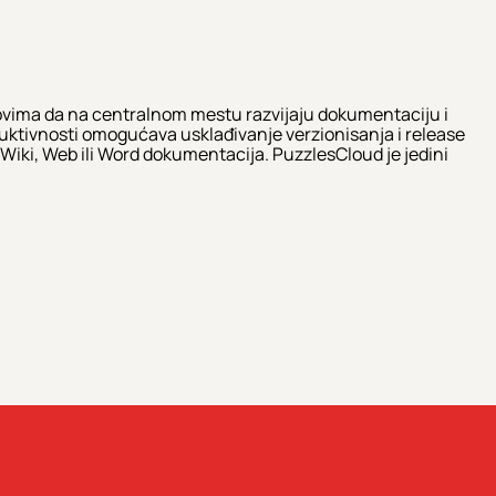
vima da na centralnom mestu razvijaju dokumentaciju i
roduktivnosti omogućava usklađivanje verzionisanja i release
 Wiki, Web ili Word dokumentacija. PuzzlesCloud je jedini