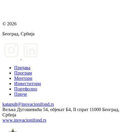
© 2026
Београд, Србија
Пријава
Програм
Ментори
Инвеститори
Портфолио
Приче
katapult@inovacionifond.rs
Вељка Дугошевића 54, објекат Б4, II спрат 11000 Београд,
Србија
www.inovacionifond.rs