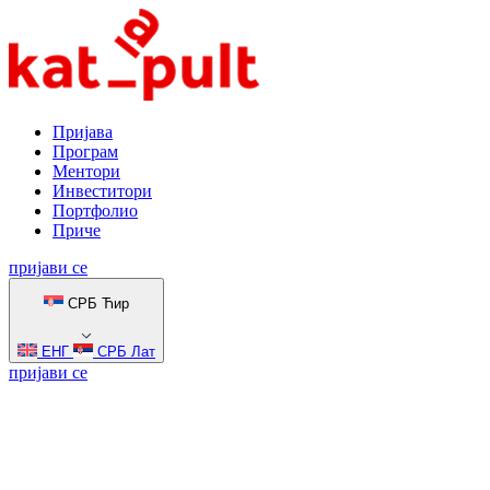
Пријава
Програм
Ментори
Инвеститори
Портфолио
Приче
пријави се
СРБ Ћир
ЕНГ
СРБ Лат
пријави се