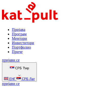
Пријава
Програм
Ментори
Инвеститори
Портфолио
Приче
пријави се
СРБ Ћир
ЕНГ
СРБ Лат
пријави се