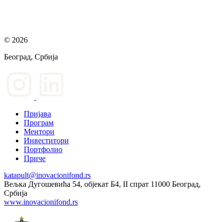
© 2026
Београд, Србија
Пријава
Програм
Ментори
Инвеститори
Портфолио
Приче
katapult@inovacionifond.rs
Вељка Дугошевића 54, објекат Б4, II спрат 11000 Београд,
Србија
www.inovacionifond.rs