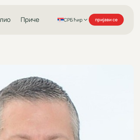
лио
Приче
СРБ Ћир
пријави се