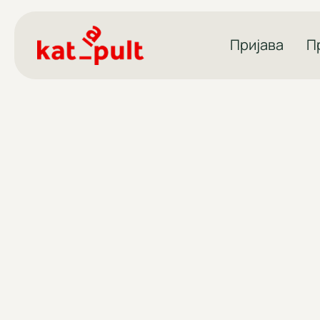
Пријава
П