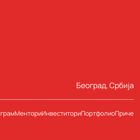
Београд, Србија
грам
Ментори
Инвеститори
Портфолио
Приче