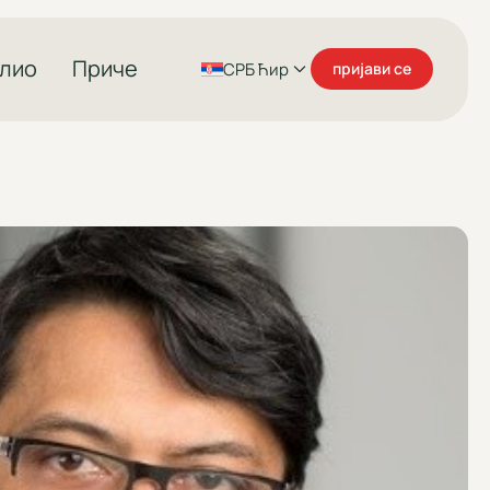
лио
Приче
СРБ Ћир
пријави се