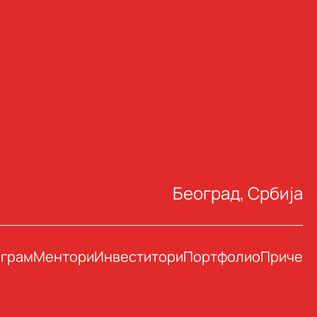
Београд, Србија
грам
Ментори
Инвеститори
Портфолио
Приче