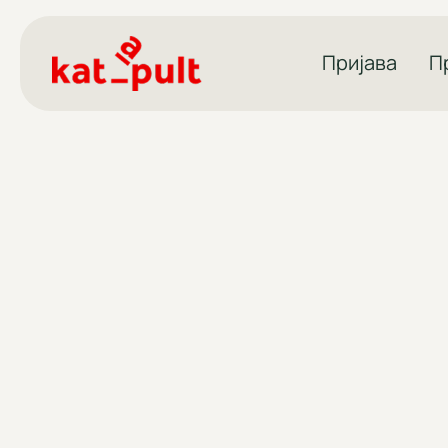
Пријава
П