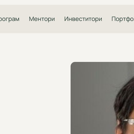
рограм
Ментори
Инвеститори
Портфо