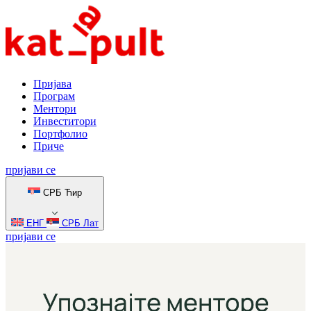
Пријава
Програм
Ментори
Инвеститори
Портфолио
Приче
пријави се
СРБ Ћир
ЕНГ
СРБ Лат
пријави се