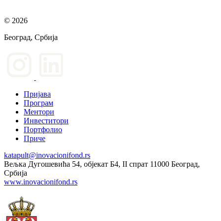
© 2026
Београд, Србија
Пријава
Програм
Ментори
Инвеститори
Портфолио
Приче
katapult@inovacionifond.rs
Вељка Дугошевића 54, објекат Б4, II спрат 11000 Београд,
Србија
www.inovacionifond.rs