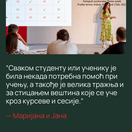
“Сваком студенту или ученику је
била некада потребна помоћ при
учењу, а такође је велика тражња и
за стицањем вештина које се уче
кроз курсеве и сесије.“
— Маријана и Јана