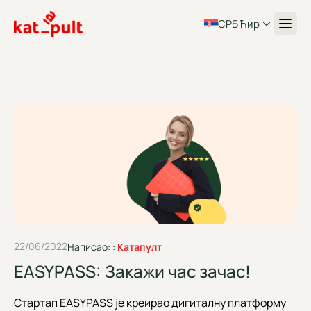
СРБ Ћир
22/06/2022
Написао: :
Катапулт
EASYPASS: Закажи час зачас!
Стартап EASYPASS је креирао дигиталну платформу