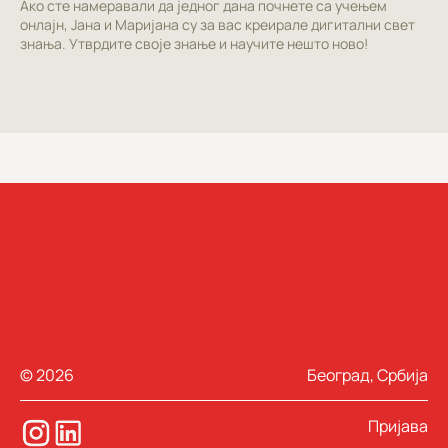
Ако сте намеравали да једног дана почнете са учењем
онлајн, Јана и Маријана су за вас креирале дигитални свет
знања. Утврдите своје знање и научите нешто ново!
© 2026
Београд, Србија
Пријава