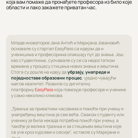
која вам помаже да пронађете професора из било које
области и лако закажете приватан час.
Младе иноваторке Јана Антић и Маријана Јовановић
основале су стартап EasyPass са идејом да и
ученицима и професорима олакшају пут до знања. Још
као студенткиње, суочавале су се са недостатком
времена у процесу стицања нових знања и вештина.
Стога су дошле на идеју да
убрзају, унапреде и
поједноставе образовни процес
, уједно чувајући
његов квалитет. Развиле су дигиталну
платформу
EasyPass
која повезује професоре и ученике
у само неколико кликова.
„Тражња за приватним часовима и помоћи при учењу и
унапређењу вештина је све већа. Сваком студенту или
ученику је била некада потребна помоћ при учењу, а
такође је велика тражња и за стицањем вештина које
се уче кроз курсеве и сесије“, истакле су Маријана и
Јана.