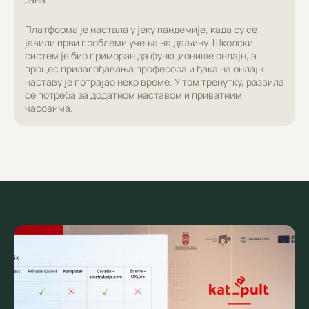
Платформа је настала у јеку пандемије, када су се
јавили први проблеми учења на даљину. Школски
систем је био приморан да функционише онлајн, а
процес прилагођавања професора и ђака на онлајн
наставу је потрајао неко време. У том тренутку, развила
се потреба за додатном наставом и приватним
часовима.