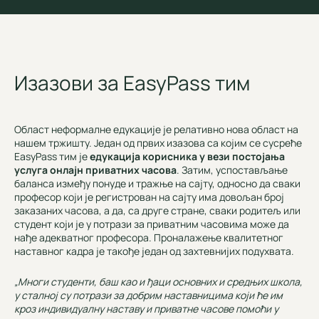
Изазови за EasyPass тим
Област неформалне едукације је релативно нова област на
нашем тржишту. Један од првих изазова са којим се сусреће
EasyPass тим је
едукација корисника у вези постојања
услуга онлајн приватних часова
. Затим, успостављање
баланса између понуде и тражње на сајту, односно да сваки
професор који је регистрован на сајту има довољан број
заказаних часова, а да, са друге стране, сваки родитељ или
студент који је у потрази за приватним часовима може да
нађе адекватног професора. Проналажење квалитетног
наставног кадра је такође један од захтевнијих подухвата.
„Многи студенти, баш као и ђаци основних и средњих школа,
у сталној су потрази за добрим наставницима који ће им
кроз индивидуалну наставу и приватне часове помоћи у