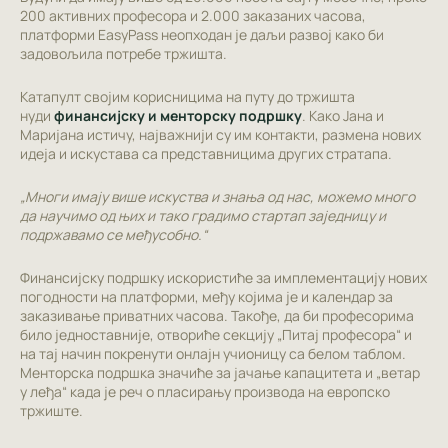
200 активних професора и 2.000 заказаних часова,
платформи EasyPass неопходан је даљи развој како би
задовољила потребе тржишта.
Катапулт својим корисницима на путу до тржишта
нуди
финансијску и менторску подршку
. Како Јана и
Маријана истичу, најважнији су им контакти, размена нових
идеја и искустава са представницима других стратапа.
„Многи имају више искуства и знања од нас, можемо много
да научимо од њих и тако градимо стартап заједницу и
подржавамо се међусобно.“
Финансијску подршку искористиће за имплементацију нових
погодности на платформи, међу којима је и календар за
заказивање приватних часова. Такође, да би професорима
било једноставније, отвориће секцију „Питај професора“ и
на тај начин покренути онлајн учионицу са белом таблом.
Менторска подршка значиће за јачање капацитета и „ветар
у леђа“ када је реч о пласирању производа на европско
тржиште.