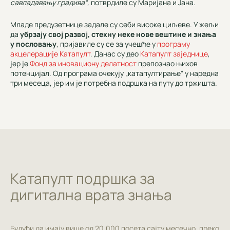
савладавању градива“,
потврдиле су Маријана и Јана.
Младе предузетнице задале су себи високе циљеве. У жељи
да
убрзају свој развој, стекну неке нове вештине и знања
у пословању
, пријавиле су се за учешће у
програму
акцелерације Катапулт
. Данас су део
Катапулт заједнице
,
јер је
Фонд за иновациону делатност
препознао њихов
потенцијал. Од програма очекују „катапултирање“ у наредна
три месеца, јер им је потребна подршка на путу до тржишта.
Катапулт подршка за
дигитална врата знања
Будући да имају више од 20.000 посета сајту месечно, преко