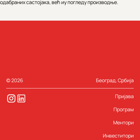
одабраних састојака, већ иу погледу производње.
© 2026
Београд, Србија
Пријава
Програм
Ментори
Инвеститори