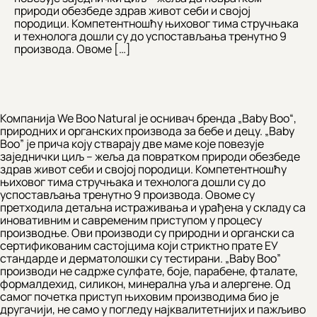
природи обезбеде здрав живот себи и својој
породици. Компетентношћу њиховог тима стручњака
и технолога дошли су до успостављања тренутно 9
производа. Овоме […]
Компанија We Boo Natural је оснивач бренда „Baby Boo“,
природних и органских производа за бебе и децу. „Baby
Boo” је прича коју стварају две маме које повезује
заједнички циљ – жеља да повратком природи обезбеде
здрав живот себи и својој породици. Компетентношћу
њиховог тима стручњака и технолога дошли су до
успостављања тренутно 9 производа. Овоме су
претходила детаљна истраживања и урађена у складу са
иновативним и савременим приступом у процесу
производње. Ови производи су природни и органски са
сертификованим састојцима који стриктно прате ЕУ
стандарде и дерматолошки су тестирани. „Baby Boo”
производи не садрже сулфате, боје, парабене, фталате,
формалдехид, силикон, минерална уља и алергене. Од
самог почетка приступ њиховим производима био је
другачији, не само у погледу најквалитетнијих и пажљиво