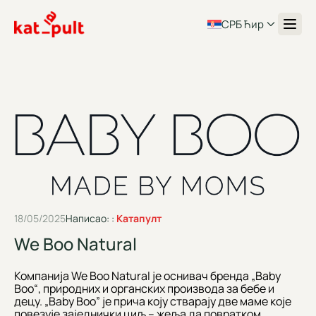
СРБ Ћир
18/05/2025
Написао: :
Катапулт
We Boo Natural
Компанија We Boo Natural је оснивач бренда „Baby
Boo“, природних и органских производа за бебе и
децу. „Baby Boo” је прича коју стварају две маме које
повезује заједнички циљ – жеља да повратком