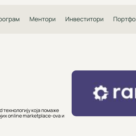
рограм
Ментори
Инвеститори
Портфо
 технологију која помаже
их online marketplace-ova и