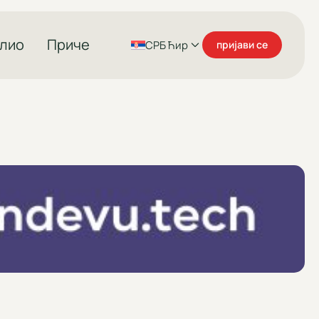
лио
Приче
СРБ Ћир
пријави се