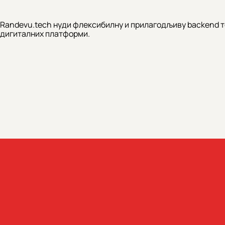
Randevu.tech нуди флексибилну и прилагодљиву backend те
дигиталних платформи.