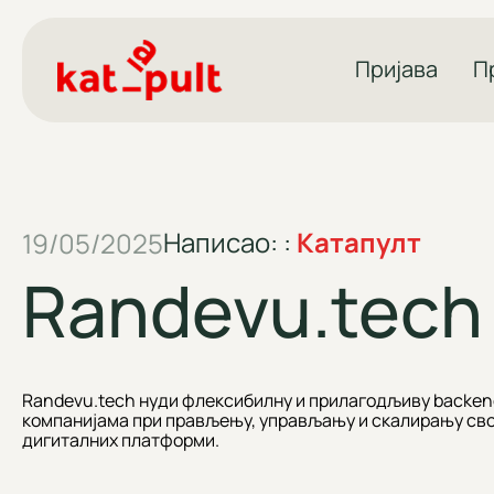
Пријава
П
Написао: :
Катапулт
19/05/2025
Randevu.tech
Randevu.tech нуди флексибилну и прилагодљиву backend
компанијама при прављењу, управљању и скалирању свој
дигиталних платформи.