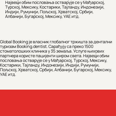
Највец́и обим пословања остварује се у Мађарској,
Турској, Мексику, Костарики, Тајланду, Индонезији,
Индији, Румунији, Пољској, Хрватској, Србији,
Албанији, Бугарској, Мексику, УАЕ итд.
Global Booking је власник глобалног тржишта за дентални
туризам Booking.dentist. Сарађују са преко 1500
стоматолошких клиника у 35 земаља. Услуге њихових
партнера користе пацијенти широм света. Највец́и обим
пословања остварује се у Мађарској, Турској, Мексику,
Костарики, Тајланду, Индонезији, Индији, Румунији,
Пољској, Хрватској, Србији, Албанији, Бугарској, Мексику,
УАЕ итд.